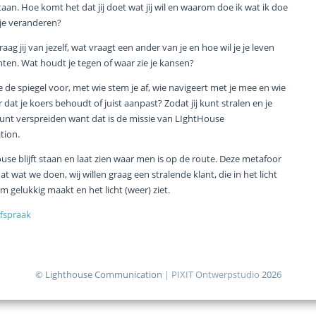
taan. Hoe komt het dat jij doet wat jij wil en waarom doe ik wat ik doe
je veranderen?
aag jij van jezelf, wat vraagt een ander van je en hoe wil je je leven
hten. Wat houdt je tegen of waar zie je kansen?
 de spiegel voor, met wie stem je af, wie navigeert met je mee en wie
 dat je koers behoudt of juist aanpast? Zodat jij kunt stralen en je
 kunt verspreiden want dat is de missie van LIghtHouse
tion.
use blijft staan en laat zien waar men is op de route. Deze metafoor
at wat we doen, wij willen graag een stralende klant, die in het licht
 gelukkig maakt en het licht (weer) ziet.
fspraak
© Lighthouse Communication
|
PIXIT Ontwerpstudio
2026