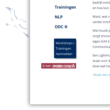
bedrijf onts
Trainingen
en hoe kun 
NLP
Want, wat vr
verder inric
ODC ®
Wie houdt je
zorgt ervoor
eigen licht
Workshops /
Communica
Trainingen
Aanmelden
Een LightHo
staat voor d
doet wat hem
Maak een a