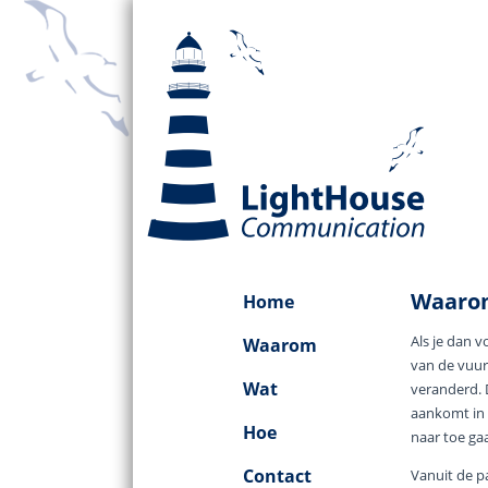
Waarom
Home
Als je dan v
Waarom
van de vuurt
Wat
veranderd. 
aankomt in z
Hoe
naar toe gaat
Contact
Vanuit de p